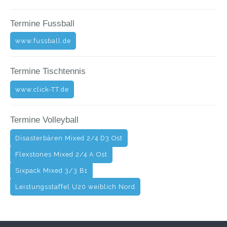
Termine Fussball
www.fussball.de
Termine Tischtennis
www.click-TT.de
Termine Volleyball
Disasterbären Mixed 2/4 D3 Ost
Flexstones Mixed 2/4 A Ost
Sixpack Mixed 3/3 B1
Leistungsstaffel U20 weiblich Nord