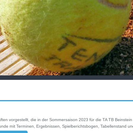
en vorgestellt, die in der Sommersaison 2023 für die TA TB Beinstein
Runde mit Terminen, Ergebnissen, Spielberichtsbogen, Tabellenstand u