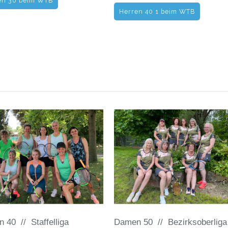
en 30 beim WTB
Herren 40 1 beim WTB
 40 // Staffelliga
Damen 50 // Bezirksoberliga