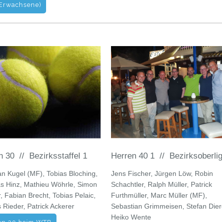
(Erwachsene)
n 30 // Bezirksstaffel 1
Herren 40 1 // Bezirksoberli
an Kugel (MF), Tobias Bloching,
Jens Fischer, Jürgen Löw, Robin
s Hinz, Mathieu Wöhrle, Simon
Schachtler, Ralph Müller, Patrick
, Fabian Brecht, Tobias Pelaic,
Furthmüller, Marc Müller (MF),
 Rieder, Patrick Ackerer
Sebastian Grimmeisen, Stefan Dier
Heiko Wente