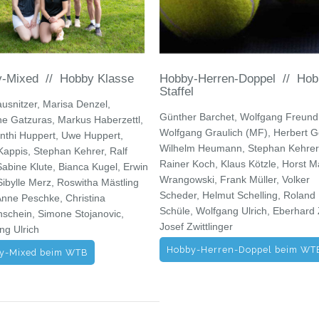
-Mixed // Hobby Klasse
Hobby-Herren-Doppel // Hob
Staffel
ausnitzer, Marisa Denzel,
Günther Barchet, Wolfgang Freund
e Gatzuras, Markus Haberzettl,
Wolfgang Graulich (MF), Herbert G
nthi Huppert, Uwe Huppert,
Wilhelm Heumann, Stephan Kehrer
Kappis, Stephan Kehrer, Ralf
Rainer Koch, Klaus Kötzle, Horst M
Sabine Klute, Bianca Kugel, Erwin
Wrangowski, Frank Müller, Volker
Sibylle Merz, Roswitha Mästling
Scheder, Helmut Schelling, Roland
Anne Peschke, Christina
Schüle, Wolfgang Ulrich, Eberhard 
schein, Simone Stojanovic,
Josef Zwittlinger
ng Ulrich
Hobby-Herren-Doppel beim WT
y-Mixed beim WTB