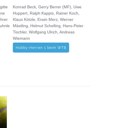
gitte
Konrad Beck, Gerry Berrer (MF), Uwe
ane
Huppert, Ralph Kappis, Rainer Koch,
ehrer
Klaus Kötzle, Erwin Merz, Werner
Kuhnle
Mästling, Helmut Schelling, Hans-Peter
Tischler, Wolfgang Ulrich, Andreas
Wiemann
Hobby-Herren 1 beim WTB