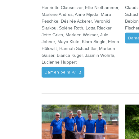
Henriette Clausnitzer, Ellie Niethammer,
Claudi
Marlene Andres, Anne Mjeda, Mara
Schacht
Peschke, Désirée Ackerer, Veroniki
Bebion,
Siarkou, Solène Roth, Lotta Riecker,
Fische
Jette Gries, Marleen Weimer, Jule
Dame
Johner, Maya Klute, Klara Siegle, Elena
Hülswitt, Hannah Schachtler, Marleen
Gaiser, Bianca Kugel, Jasmin Wöhrle,
Lucienne Huppert
Damen beim WTB