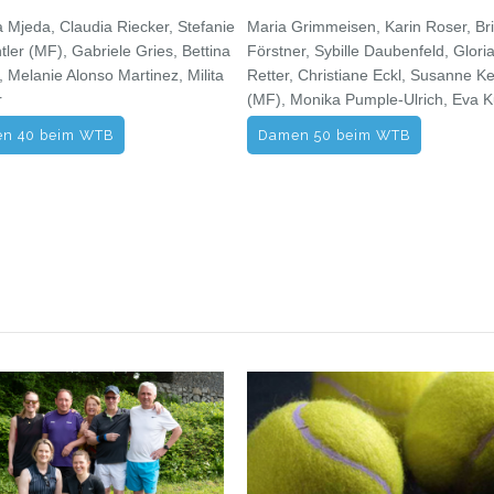
a Mjeda, Claudia Riecker, Stefanie
Maria Grimmeisen, Karin Roser, Bri
ler (MF), Gabriele Gries, Bettina
Förstner, Sybille Daubenfeld, Glori
 Melanie Alonso Martinez, Milita
Retter, Christiane Eckl, Susanne K
r
(MF), Monika Pumple-Ulrich, Eva 
n 40 beim WTB
Damen 50 beim WTB