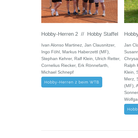
Hobby-Herren 2 // Hobby Staffel
Hobby
Ivan Alonso Martinez, Jan Clausnitzer,
Jan Cl
Ingo Föhl, Markus Haberzettl (MF),
Susann
Stephan Kehrer, Ralf Klein, Ulrich Retter,
Chrysa
Cornelius Riecker, Erk Rönnefarth,
Ralph 
Michael Schnepf
Klein, 
Merz, 
Hobby-Herren 2 beim WTB
(MF), 
Sonnen
Wolfga
Hobb