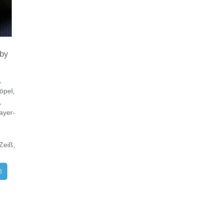
by
,
öpel,
,
ayer-
Zeiß,
B