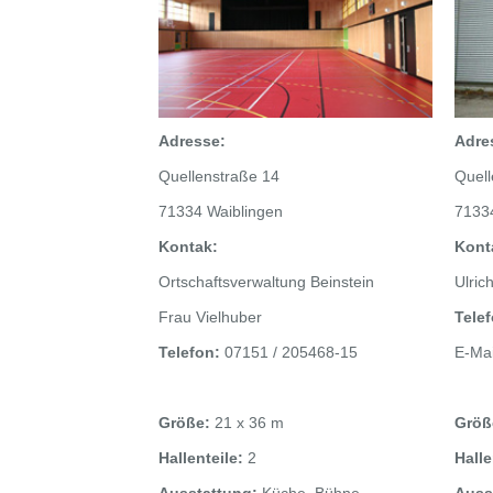
Adresse:
Adre
Quellenstraße 14
Quell
71334 Waiblingen
7133
Kontak:
Kont
Ortschaftsverwaltung Beinstein
Ulric
Frau Vielhuber
Tele
Telefon:
07151 / 205468-15
E-Mai
Größe:
21 x 36 m
Größ
Hallenteile:
2
Halle