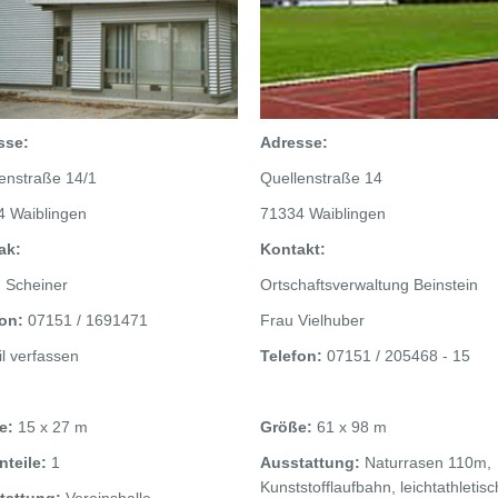
sse:
Adresse:
enstraße 14/1
Quellenstraße 14
4 Waiblingen
71334 Waiblingen
ak:
Kontakt:
h Scheiner
Ortschaftsverwaltung Beinstein
fon:
07151 / 1691471
Frau Vielhuber
l verfassen
Telefon:
07151 / 205468 - 15
e:
15 x 27 m
Größe:
61 x 98 m
nteile:
1
Ausstattung:
Naturrasen 110m,
Kunststofflaufbahn, leichtathletis