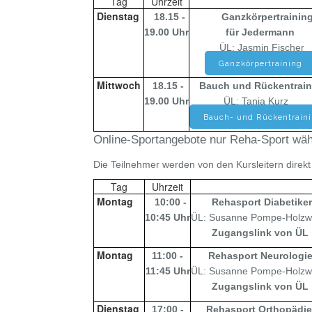
Tag
Uhrzeit
Dienstag
18.15 -
Ganzkörpertrainin
19.00 Uhr
für Jedermann
ÜL: Jasmin Fischer
Ganzkörpertraining
Mittwoch
18.15 -
Bauch und Rückentrai
19.00 Uhr
ÜL: Tanja Kurz
Bauch- und Rückentrain
Online-Sportangebote nur Reha-Sport wäh
Die Teilnehmer werden von den Kursleitern direk
Tag
Uhrzeit
Montag
10:00 -
Rehasport
Diabetike
10:45 Uhr
ÜL: Susanne Pompe-Holzw
Zugangslink von ÜL
Montag
11:00 -
Rehasport
Neurologi
11:45 Uhr
ÜL: Susanne Pompe-Holzw
Zugangslink von ÜL
Dienstag
17:00 -
Rehasport Orthopädi