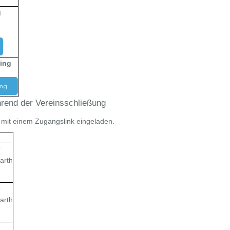
g
ning
ing
rend der Vereinsschließung
t mit einem Zugangslink eingeladen.
r
arth
e
arth
e