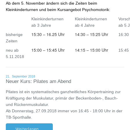
Ab dem 5. November ändern sich die Zeiten beim
Kleinkinderturnen und beim Kursangebot Psychomotorik:
Kleinkinderturnen
Kleinkinderturnen
Vorsch
ab 3 Jahre
ab 4 Jahre
ab 5 
15:30 – 16.25 Uhr
14:30 – 15:25 Uhr
bisherige
16:30
Zeiten
15:00 – 15:45 Uhr
14:15 – 15:00 Uhr
neu ab
15:45
5.11.2018
21. September 2018
Neuer Kurs: Pilates am Abend
Pilates ist ein systematisches ganzheitliches Körpertraining zur
Kräftigung der Muskulatur, primär der Beckenboden-, Bauch-
und Rückenmuskulatur.
Ab Donnerstag, 27.09.2018 immer von 16:45 - 18:00 Uhr in der
TB-Sporthalle.
Weiterlesen ...