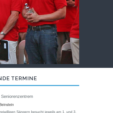
NDE TERMINE
 Seniorenzentrem
einstein
eiwilligen Sängern besucht jeweils am 1. und 3.