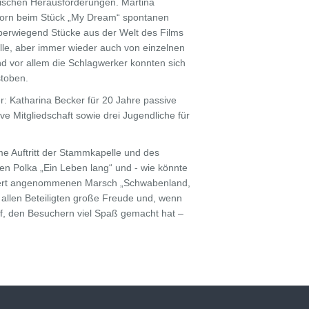
hmischen Herausforderungen. Martina
elhorn beim Stück „My Dream“ spontanen
berwiegend Stücke aus der Welt des Films
le, aber immer wieder auch von einzelnen
nd vor allem die Schlagwerker konnten sich
stoben.
r: Katharina Becker für 20 Jahre passive
ve Mitgliedschaft sowie drei Jugendliche für
me Auftritt der Stammkapelle und des
en Polka „Ein Leben lang“ und - wie könnte
stert angenommenen Marsch „Schwabenland,
 allen Beteiligten große Freude und, wenn
f, den Besuchern viel Spaß gemacht hat –