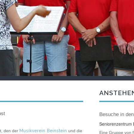
ANSTEHE
bst
Besuche in den
Seniorenzentrum B
t, den der
Musikverein Beinstein
und die
Eine Gruppe von fr