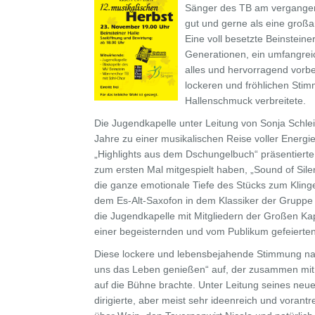
Sänger des TB am vergange
gut und gerne als eine großa
Eine voll besetzte Beinsteine
Generationen, ein umfangre
alles und hervorragend vorbe
lockeren und fröhlichen Stim
Hallenschmuck verbreitete.
Die Jugendkapelle unter Leitung von Sonja Schlei
Jahre zu einer musikalischen Reise voller Energi
„Highlights aus dem Dschungelbuch“ präsentierte
zum ersten Mal mitgespielt haben, „Sound of Sil
die ganze emotionale Tiefe des Stücks zum Klinge
dem Es-Alt-Saxofon in dem Klassiker der Gruppe 
die Jugendkapelle mit Mitgliedern der Großen K
einer begeisternden und vom Publikum gefeierten
Diese lockere und lebensbejahende Stimmung na
uns das Leben genießen“ auf, der zusammen mit 
auf die Bühne brachte. Unter Leitung seines ne
dirigierte, aber meist sehr ideenreich und vorantr