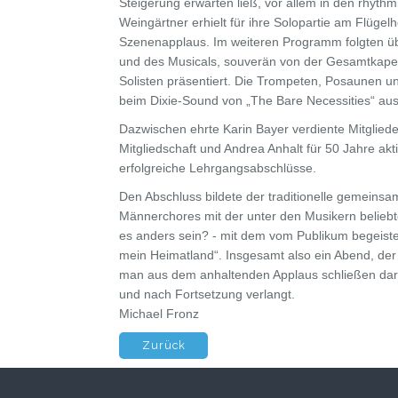
Steigerung erwarten ließ, vor allem in den rhyt
Weingärtner erhielt für ihre Solopartie am Flüg
Szenenapplaus. Im weiteren Programm folgten ü
und des Musicals, souverän von der Gesamtkapel
Solisten präsentiert. Die Trompeten, Posaunen u
beim Dixie-Sound von „The Bare Necessities“ au
Dazwischen ehrte Karin Bayer verdiente Mitgliede
Mitgliedschaft und Andrea Anhalt für 50 Jahre akti
erfolgreiche Lehrgangsabschlüsse.
Den Abschluss bildete der traditionelle gemeinsa
Männerchores mit der unter den Musikern beliebt
es anders sein? - mit dem vom Publikum begei
mein Heimatland“. Insgesamt also ein Abend, der
man aus dem anhaltenden Applaus schließen dar
und nach Fortsetzung verlangt.
Michael Fronz
Zurück