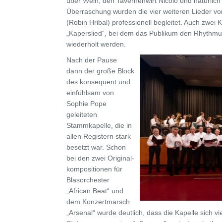
über Wein, den Tavernenwirt Nicolo und natürlich
Überraschung wurden die vier weiteren Lieder vo
(Robin Hribal) professionell begleitet. Auch zwe
„Kaperslied“, bei dem das Publikum den Rhythmu
wiederholt werden.
Nach der Pause
dann der große Block
des konsequent und
einfühlsam von
Sophie Pope
geleiteten
Stammkapelle, die in
allen Registern stark
besetzt war. Schon
bei den zwei Original­
kompositionen für
Blasorchester
„African Beat“ und
dem Konzertmarsch
„Arsenal“ wurde deutlich, dass die Kapelle sich 