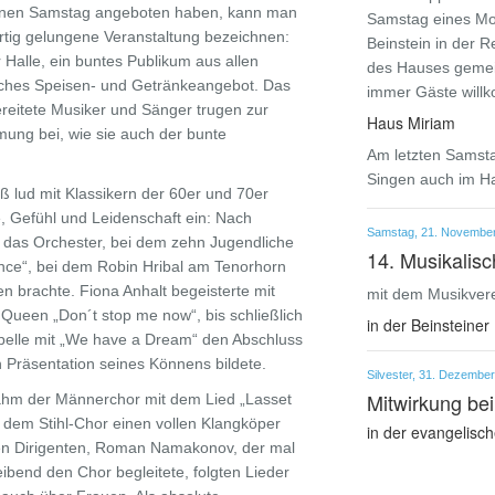
nen Samstag angeboten haben, kann man
Samstag eines Mo
rtig gelungene Veranstaltung bezeichnen:
Beinstein in der 
r Halle, ein buntes Publikum aus allen
des Hauses gemein
iches Speisen- und Getränkeangebot. Das
immer Gäste will
reitete Musiker und Sänger trugen zur
Haus Miriam
mung bei, wie sie auch der bunte
Am letzten Samst
Singen auch im Ha
ß lud mit Klassikern der 60er und 70er
e, Gefühl und Leidenschaft ein: Nach
Samstag, 21. November
 das Orchester, bei dem zehn Jugendliche
14. Musikalisc
ence“, bei dem Robin Hribal am Tenorhorn
n brachte. Fiona Anhalt begeisterte mit
mit dem Musikvere
Queen „Don´t stop me now“, bis schließlich
in der Beinsteiner 
apelle mit „We have a Dream“ den Abschluss
 Präsentation seines Könnens bildete.
Silvester, 31. Dezember
Mitwirkung be
hm der Männerchor mit dem Lied „Lasset
dem Stihl-Chor einen vollen Klangköper
in der evangelisch
uen Dirigenten, Roman Namakonov, der mal
eibend den Chor begleitete, folgten Lieder