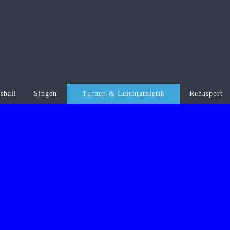
sball
Singen
Turnen & Leichtathletik
Rehasport