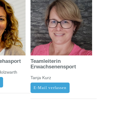
Rehasport
Teamleiterin
Erwachsenensport
olzwarth
Tanja Kurz
n
E-Mail verfassen