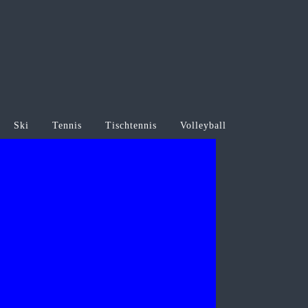
Ski
Tennis
Tischtennis
Volleyball