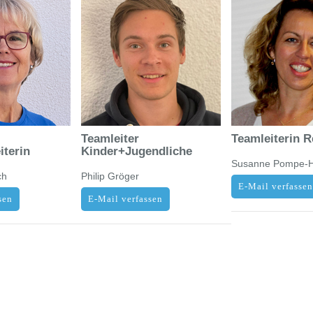
Teamleiter
Teamleiterin 
iterin
Kinder+Jugendliche
Susanne Pompe-H
ch
Philip Gröger
E-Mail verfasse
sen
E-Mail verfassen