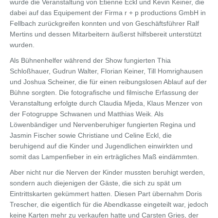
wurde die Veranstaltung von Etienne Eckl und Kevin Keiner, die
dabei auf das Equipement der Firma r + p productions GmbH in
Fellbach zurückgreifen konnten und von Geschäftsführer Ralf
Mertins und dessen Mitarbeitern äußerst hilfsbereit unterstützt
wurden.
Als Bühnenhelfer während der Show fungierten Thia
Schloßhauer, Gudrun Walter, Florian Keiner, Till Homrighausen
und Joshua Scheiner, die für einen reibungslosen Ablauf auf der
Bühne sorgten. Die fotografische und filmische Erfassung der
Veranstaltung erfolgte durch Claudia Mjeda, Klaus Menzer von
der Fotogruppe Schwanen und Matthias Weik. Als
Löwenbändiger und Nervenberuhiger fungierten Regina und
Jasmin Fischer sowie Christiane und Celine Eckl, die
beruhigend auf die Kinder und Jugendlichen einwirkten und
somit das Lampenfieber in ein erträgliches Maß eindämmten.
Aber nicht nur die Nerven der Kinder mussten beruhigt werden,
sondern auch diejenigen der Gäste, die sich zu spät um
Eintrittskarten gekümmert hatten. Diesen Part übernahm Doris
Trescher, die eigentlich für die Abendkasse eingeteilt war, jedoch
keine Karten mehr zu verkaufen hatte und Carsten Gries, der