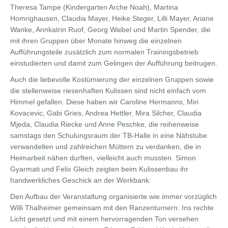
Theresa Tampe (Kindergarten Arche Noah), Martina
Homrighausen, Claudia Mayer, Heike Steger, Lilli Mayer, Ariane
Wanke, Annkatrin Ruof, Georg Waibel und Martin Spender, die
mit ihren Gruppen über Monate hinweg die einzelnen
Aufführungsteile zusätzlich zum normalen Trainingsbetrieb
einstudierten und damit zum Gelingen der Aufführung beitrugen.
Auch die liebevolle Kostümierung der einzelnen Gruppen sowie
die stellenweise riesenhaften Kulissen sind nicht einfach vom
Himmel gefallen. Diese haben wir Caroline Hermanns, Miri
Kovacevic, Gabi Gries, Andrea Hettler, Mira Silcher, Claudia
Mjeda, Claudia Riecke und Anne Peschke, die reihenweise
samstags den Schulungsraum der TB-Halle in eine Nähstube
verwandelten und zahlreichen Müttern zu verdanken, die in
Heimarbeit nähen durften, vielleicht auch mussten. Simon
Gyarmati und Felix Gleich zeigten beim Kulissenbau ihr
handwerkliches Geschick an der Werkbank.
Den Aufbau der Veranstaltung organisierte wie immer vorzüglich
Willi Thalheimer gemeinsam mit den Ranzenturnern. Ins rechte
Licht gesetzt und mit einem hervorragenden Ton versehen